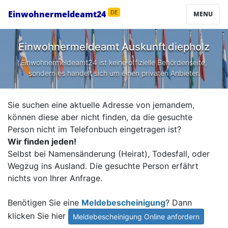
Einwohnermeldeamt24
DE
MENU
Einwohnermeldeamt Auskunft
diepholz
Einwohnermeldeamt24 ist keine offizielle Behördenseite,
sondern es handelt sich um einen privaten Anbieter.
Sie suchen eine aktuelle Adresse von jemandem,
können diese aber nicht finden, da die gesuchte
Person nicht im Telefonbuch eingetragen ist?
Wir finden jeden!
Selbst bei Namensänderung (Heirat), Todesfall, oder
Wegzug ins Ausland. Die gesuchte Person erfährt
nichts von Ihrer Anfrage.
Benötigen Sie eine
Meldebescheinigung
? Dann
klicken Sie hier
Meldebescheinigung Online anfordern