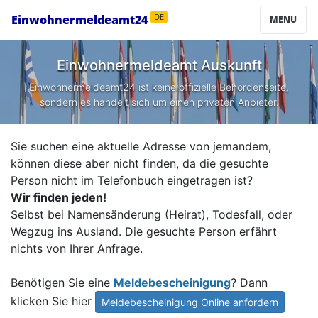
Einwohnermeldeamt24
DE
MENU
Einwohnermeldeamt Auskunft
Einwohnermeldeamt24 ist keine offizielle Behördenseite,
sondern es handelt sich um einen privaten Anbieter.
Sie suchen eine aktuelle Adresse von jemandem,
können diese aber nicht finden, da die gesuchte
Person nicht im Telefonbuch eingetragen ist?
Wir finden jeden!
Selbst bei Namensänderung (Heirat), Todesfall, oder
Wegzug ins Ausland. Die gesuchte Person erfährt
nichts von Ihrer Anfrage.
Benötigen Sie eine
Meldebescheinigung
? Dann
klicken Sie hier
Meldebescheinigung Online anfordern