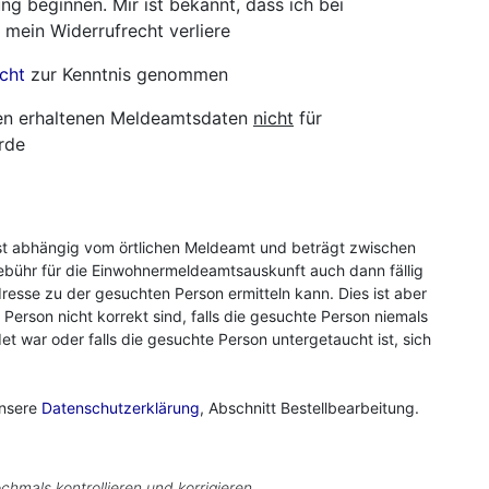
ng beginnen. Mir ist bekannt, dass ich bei
 mein Widerrufrecht verliere
cht
zur Kenntnis genommen
hnen erhaltenen Meldeamtsdaten
nicht
für
rde
st abhängig vom örtlichen Meldeamt und beträgt zwischen
ebühr für die Einwohnermeldeamtsauskunft auch dann fällig
resse zu der gesuchten Person ermitteln kann. Dies ist aber
r Person nicht korrekt sind, falls die gesuchte Person niemals
 war oder falls die gesuchte Person untergetaucht ist, sich
unsere
Datenschutzerklärung
, Abschnitt Bestellbearbeitung.
chmals kontrollieren und korrigieren.