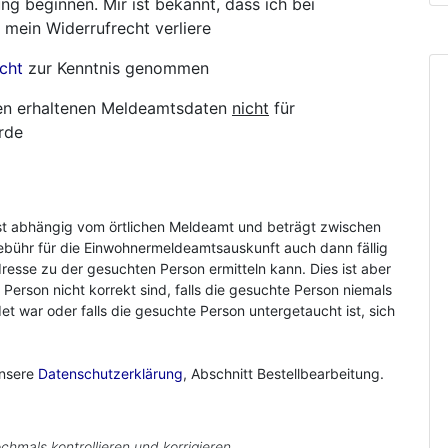
ng beginnen. Mir ist bekannt, dass ich bei
 mein Widerrufrecht verliere
cht
zur Kenntnis genommen
hnen erhaltenen Meldeamtsdaten
nicht
für
rde
st abhängig vom örtlichen Meldeamt und beträgt zwischen
ebühr für die Einwohnermeldeamtsauskunft auch dann fällig
resse zu der gesuchten Person ermitteln kann. Dies ist aber
r Person nicht korrekt sind, falls die gesuchte Person niemals
 war oder falls die gesuchte Person untergetaucht ist, sich
unsere
Datenschutzerklärung
, Abschnitt Bestellbearbeitung.
chmals kontrollieren und korrigieren.