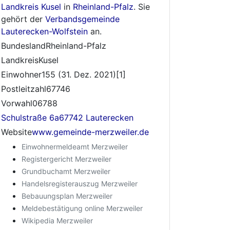
Landkreis Kusel
in
Rheinland-Pfalz
. Sie
gehört der
Verbandsgemeinde
Lauterecken-Wolfstein
an.
BundeslandRheinland-Pfalz
LandkreisKusel
Einwohner155 (31. Dez. 2021)[1]
Postleitzahl67746
Vorwahl06788
Schulstraße 6a67742 Lauterecken
Website
www.gemeinde-merzweiler.de
Einwohnermeldeamt Merzweiler
Registergericht Merzweiler
Grundbuchamt Merzweiler
Handelsregisterauszug Merzweiler
Bebauungsplan Merzweiler
Meldebestätigung online Merzweiler
Wikipedia Merzweiler