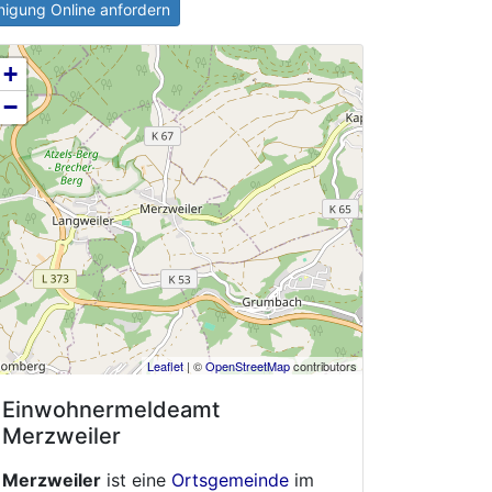
igung Online anfordern
+
−
Leaflet
| ©
OpenStreetMap
contributors
Einwohnermeldeamt
Merzweiler
Merzweiler
ist eine
Ortsgemeinde
im