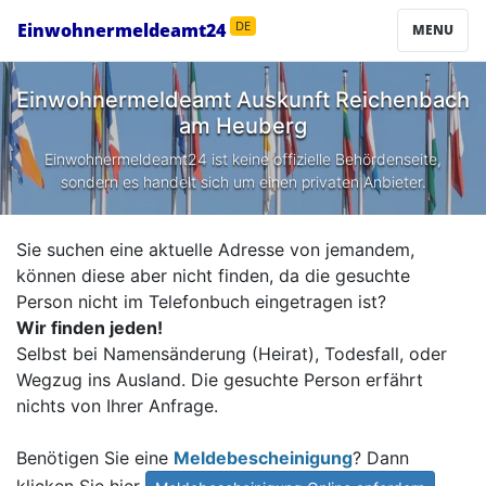
Einwohnermeldeamt24
DE
MENU
Einwohnermeldeamt Auskunft
Reichenbach
am Heuberg
Einwohnermeldeamt24 ist keine offizielle Behördenseite,
sondern es handelt sich um einen privaten Anbieter.
Sie suchen eine aktuelle Adresse von jemandem,
können diese aber nicht finden, da die gesuchte
Person nicht im Telefonbuch eingetragen ist?
Wir finden jeden!
Selbst bei Namensänderung (Heirat), Todesfall, oder
Wegzug ins Ausland. Die gesuchte Person erfährt
nichts von Ihrer Anfrage.
Benötigen Sie eine
Meldebescheinigung
? Dann
klicken Sie hier