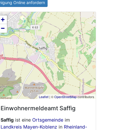
igung Online anfordern
+
−
Leaflet
| ©
OpenStreetMap
contributors
Einwohnermeldeamt
Saffig
Saffig
ist eine
Ortsgemeinde
im
Landkreis Mayen-Koblenz
in
Rheinland-