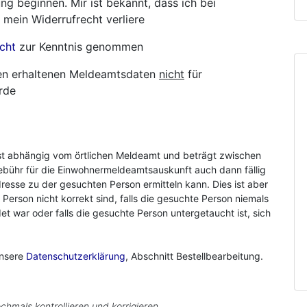
ng beginnen. Mir ist bekannt, dass ich bei
 mein Widerrufrecht verliere
cht
zur Kenntnis genommen
hnen erhaltenen Meldeamtsdaten
nicht
für
rde
st abhängig vom örtlichen Meldeamt und beträgt zwischen
ebühr für die Einwohnermeldeamtsauskunft auch dann fällig
resse zu der gesuchten Person ermitteln kann. Dies ist aber
r Person nicht korrekt sind, falls die gesuchte Person niemals
 war oder falls die gesuchte Person untergetaucht ist, sich
unsere
Datenschutzerklärung
, Abschnitt Bestellbearbeitung.
chmals kontrollieren und korrigieren.