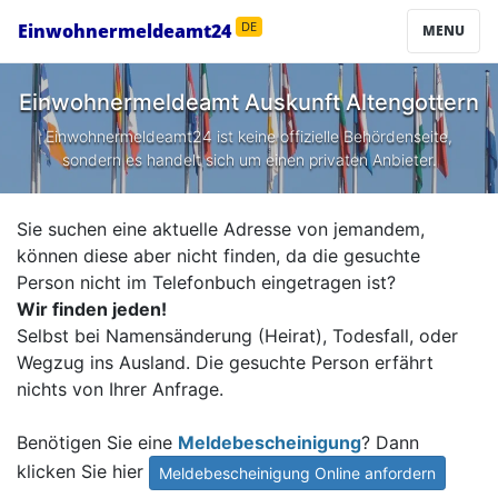
Einwohnermeldeamt24
DE
MENU
Einwohnermeldeamt Auskunft
Altengottern
Einwohnermeldeamt24 ist keine offizielle Behördenseite,
sondern es handelt sich um einen privaten Anbieter.
Sie suchen eine aktuelle Adresse von jemandem,
können diese aber nicht finden, da die gesuchte
Person nicht im Telefonbuch eingetragen ist?
Wir finden jeden!
Selbst bei Namensänderung (Heirat), Todesfall, oder
Wegzug ins Ausland. Die gesuchte Person erfährt
nichts von Ihrer Anfrage.
Benötigen Sie eine
Meldebescheinigung
? Dann
klicken Sie hier
Meldebescheinigung Online anfordern