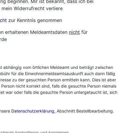
ng beginnen. Mir ist bekannt, dass ich bei
 mein Widerrufrecht verliere
cht
zur Kenntnis genommen
hnen erhaltenen Meldeamtsdaten
nicht
für
rde
st abhängig vom örtlichen Meldeamt und beträgt zwischen
ebühr für die Einwohnermeldeamtsauskunft auch dann fällig
resse zu der gesuchten Person ermitteln kann. Dies ist aber
r Person nicht korrekt sind, falls die gesuchte Person niemals
 war oder falls die gesuchte Person untergetaucht ist, sich
unsere
Datenschutzerklärung
, Abschnitt Bestellbearbeitung.
chmals kontrollieren und korrigieren.