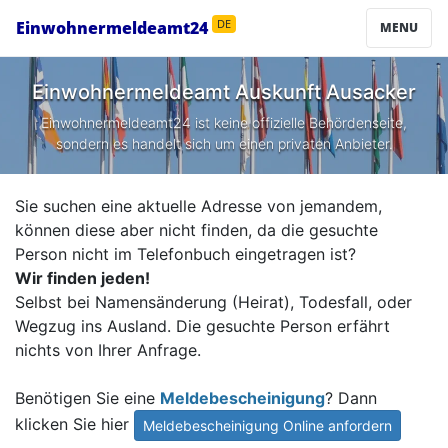
Einwohnermeldeamt24
DE
MENU
Einwohnermeldeamt Auskunft
Ausacker
Einwohnermeldeamt24 ist keine offizielle Behördenseite,
sondern es handelt sich um einen privaten Anbieter.
Sie suchen eine aktuelle Adresse von jemandem,
können diese aber nicht finden, da die gesuchte
Person nicht im Telefonbuch eingetragen ist?
Wir finden jeden!
Selbst bei Namensänderung (Heirat), Todesfall, oder
Wegzug ins Ausland. Die gesuchte Person erfährt
nichts von Ihrer Anfrage.
Benötigen Sie eine
Meldebescheinigung
? Dann
klicken Sie hier
Meldebescheinigung Online anfordern