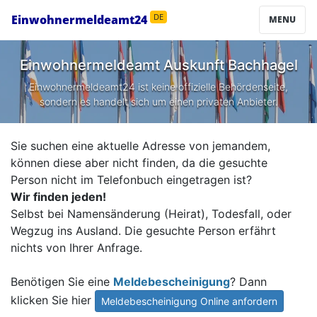
Einwohnermeldeamt24
DE
MENU
Einwohnermeldeamt Auskunft
Bachhagel
Einwohnermeldeamt24 ist keine offizielle Behördenseite,
sondern es handelt sich um einen privaten Anbieter.
Sie suchen eine aktuelle Adresse von jemandem,
können diese aber nicht finden, da die gesuchte
Person nicht im Telefonbuch eingetragen ist?
Wir finden jeden!
Selbst bei Namensänderung (Heirat), Todesfall, oder
Wegzug ins Ausland. Die gesuchte Person erfährt
nichts von Ihrer Anfrage.
Benötigen Sie eine
Meldebescheinigung
? Dann
klicken Sie hier
Meldebescheinigung Online anfordern