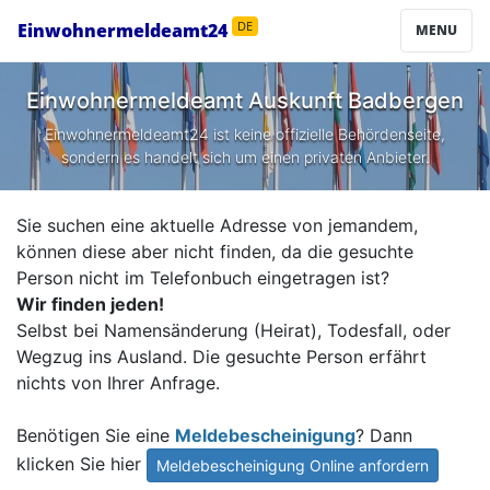
Einwohnermeldeamt24
DE
MENU
Einwohnermeldeamt Auskunft
Badbergen
Einwohnermeldeamt24 ist keine offizielle Behördenseite,
sondern es handelt sich um einen privaten Anbieter.
Sie suchen eine aktuelle Adresse von jemandem,
können diese aber nicht finden, da die gesuchte
Person nicht im Telefonbuch eingetragen ist?
Wir finden jeden!
Selbst bei Namensänderung (Heirat), Todesfall, oder
Wegzug ins Ausland. Die gesuchte Person erfährt
nichts von Ihrer Anfrage.
Benötigen Sie eine
Meldebescheinigung
? Dann
klicken Sie hier
Meldebescheinigung Online anfordern