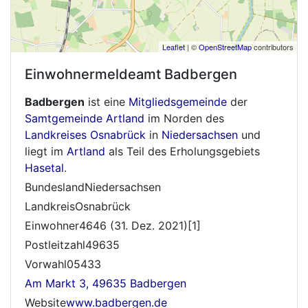
Leaflet
| ©
OpenStreetMap
contributors
Einwohnermeldeamt
Badbergen
Badbergen
ist eine
Mitgliedsgemeinde
der
Samtgemeinde Artland
im Norden des
Landkreises Osnabrück
in
Niedersachsen
und
liegt im
Artland
als Teil des Erholungsgebiets
Hasetal
.
BundeslandNiedersachsen
LandkreisOsnabrück
Einwohner4646 (31. Dez. 2021)[1]
Postleitzahl49635
Vorwahl05433
Am Markt 3, 49635 Badbergen
Website
www.badbergen.de