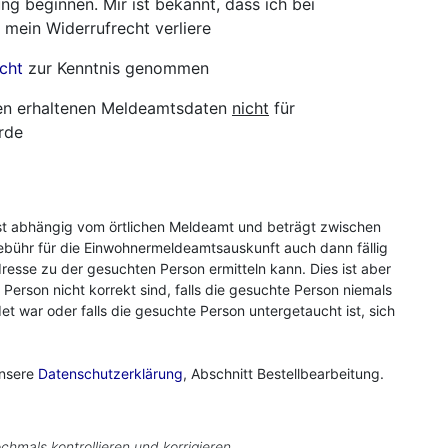
ng beginnen. Mir ist bekannt, dass ich bei
 mein Widerrufrecht verliere
cht
zur Kenntnis genommen
hnen erhaltenen Meldeamtsdaten
nicht
für
rde
st abhängig vom örtlichen Meldeamt und beträgt zwischen
ebühr für die Einwohnermeldeamtsauskunft auch dann fällig
resse zu der gesuchten Person ermitteln kann. Dies ist aber
r Person nicht korrekt sind, falls die gesuchte Person niemals
 war oder falls die gesuchte Person untergetaucht ist, sich
unsere
Datenschutzerklärung
, Abschnitt Bestellbearbeitung.
chmals kontrollieren und korrigieren.