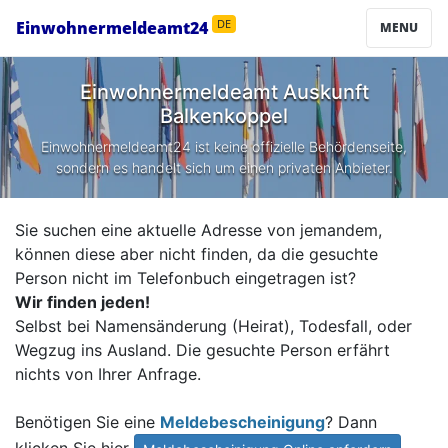
Einwohnermeldeamt24
DE
MENU
Einwohnermeldeamt Auskunft
Balkenkoppel
Einwohnermeldeamt24 ist keine offizielle Behördenseite,
sondern es handelt sich um einen privaten Anbieter.
Sie suchen eine aktuelle Adresse von jemandem,
können diese aber nicht finden, da die gesuchte
Person nicht im Telefonbuch eingetragen ist?
Wir finden jeden!
Selbst bei Namensänderung (Heirat), Todesfall, oder
Wegzug ins Ausland. Die gesuchte Person erfährt
nichts von Ihrer Anfrage.
Benötigen Sie eine
Meldebescheinigung
? Dann
klicken Sie hier