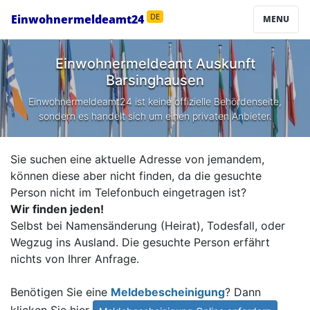
Einwohnermeldeamt24
DE
MENU
Einwohnermeldeamt Auskunft
Barsinghausen
Einwohnermeldeamt24 ist keine offizielle Behördenseite,
sondern es handelt sich um einen privaten Anbieter.
Sie suchen eine aktuelle Adresse von jemandem,
können diese aber nicht finden, da die gesuchte
Person nicht im Telefonbuch eingetragen ist?
Wir finden jeden!
Selbst bei Namensänderung (Heirat), Todesfall, oder
Wegzug ins Ausland. Die gesuchte Person erfährt
nichts von Ihrer Anfrage.
Benötigen Sie eine
Meldebescheinigung
? Dann
klicken Sie hier