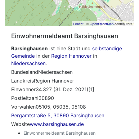
Leaflet
| ©
OpenStreetMap
contributors
Einwohnermeldeamt
Barsinghausen
Barsinghausen
ist eine Stadt und
selbständige
Gemeinde
in der
Region Hannover
in
Niedersachsen
.
BundeslandNiedersachsen
LandkreisRegion Hannover
Einwohner34.327 (31. Dez. 2021)[1]
Postleitzahl30890
Vorwahlen05105, 05035, 05108
Bergamtstraße 5, 30890 Barsinghausen
Website
www.barsinghausen.de
Einwohnermeldeamt Barsinghausen