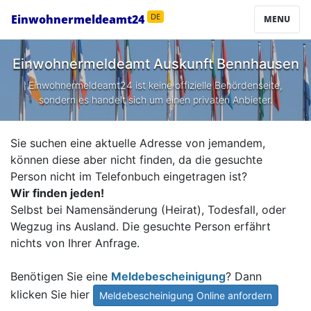
Einwohnermeldeamt24
DE
MENU
Einwohnermeldeamt Auskunft
Bennhausen
Einwohnermeldeamt24 ist keine offizielle Behördenseite,
sondern es handelt sich um einen privaten Anbieter.
Sie suchen eine aktuelle Adresse von jemandem,
können diese aber nicht finden, da die gesuchte
Person nicht im Telefonbuch eingetragen ist?
Wir finden jeden!
Selbst bei Namensänderung (Heirat), Todesfall, oder
Wegzug ins Ausland. Die gesuchte Person erfährt
nichts von Ihrer Anfrage.
Benötigen Sie eine
Meldebescheinigung
? Dann
klicken Sie hier
Meldebescheinigung Online anfordern