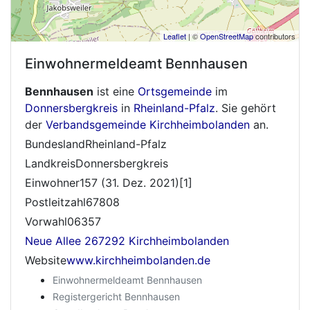
Leaflet
| ©
OpenStreetMap
contributors
Einwohnermeldeamt
Bennhausen
Bennhausen
ist eine
Ortsgemeinde
im
Donnersbergkreis
in
Rheinland-Pfalz
. Sie gehört
der
Verbandsgemeinde Kirchheimbolanden
an.
BundeslandRheinland-Pfalz
LandkreisDonnersbergkreis
Einwohner157 (31. Dez. 2021)[1]
Postleitzahl67808
Vorwahl06357
Neue Allee 267292 Kirchheimbolanden
Website
www.kirchheimbolanden.de
Einwohnermeldeamt Bennhausen
Registergericht Bennhausen