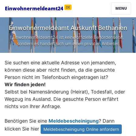
Einwohnermeldeamt24
DE
MENU
Einwohnermeldeamt Auskunft
Bethanien
Einwohnermeldeamt24 ist keine offizielle Behördenseite,
sondern es handelt sich um einen privaten Anbieter.
Sie suchen eine aktuelle Adresse von jemandem,
können diese aber nicht finden, da die gesuchte
Person nicht im Telefonbuch eingetragen ist?
Wir finden jeden!
Selbst bei Namensänderung (Heirat), Todesfall, oder
Wegzug ins Ausland. Die gesuchte Person erfährt
nichts von Ihrer Anfrage.
Benötigen Sie eine
Meldebescheinigung
? Dann
klicken Sie hier
Meldebescheinigung Online anfordern