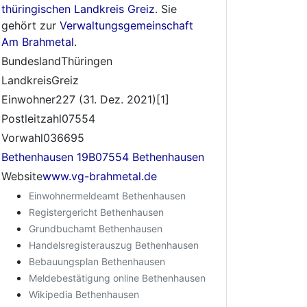
thüringischen
Landkreis Greiz
. Sie
gehört zur
Verwaltungsgemeinschaft
Am Brahmetal
.
BundeslandThüringen
LandkreisGreiz
Einwohner227 (31. Dez. 2021)[1]
Postleitzahl07554
Vorwahl036695
Bethenhausen 19B07554 Bethenhausen
Website
www.vg-brahmetal.de
Einwohnermeldeamt Bethenhausen
Registergericht Bethenhausen
Grundbuchamt Bethenhausen
Handelsregisterauszug Bethenhausen
Bebauungsplan Bethenhausen
Meldebestätigung online Bethenhausen
Wikipedia Bethenhausen