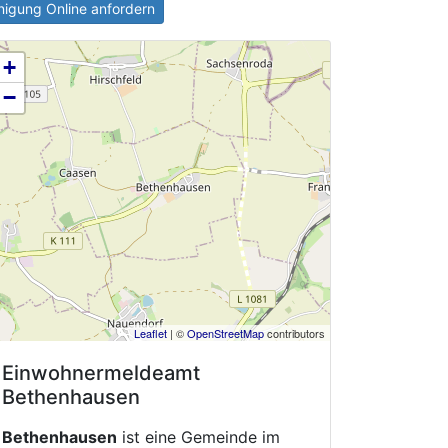
igung Online anfordern
+
−
Leaflet
| ©
OpenStreetMap
contributors
Einwohnermeldeamt
Bethenhausen
Bethenhausen
ist eine Gemeinde im