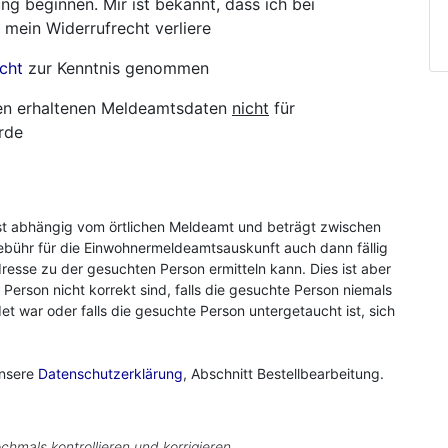
ng beginnen. Mir ist bekannt, dass ich bei
 mein Widerrufrecht verliere
cht
zur Kenntnis genommen
hnen erhaltenen Meldeamtsdaten
nicht
für
rde
st abhängig vom örtlichen Meldeamt und beträgt zwischen
ebühr für die Einwohnermeldeamtsauskunft auch dann fällig
resse zu der gesuchten Person ermitteln kann. Dies ist aber
r Person nicht korrekt sind, falls die gesuchte Person niemals
 war oder falls die gesuchte Person untergetaucht ist, sich
unsere
Datenschutzerklärung
, Abschnitt Bestellbearbeitung.
chmals kontrollieren und korrigieren.