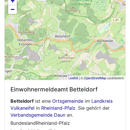
+
−
Leaflet
| ©
OpenStreetMap
contributors
Einwohnermeldeamt
Betteldorf
Betteldorf
ist eine
Ortsgemeinde
im
Landkreis
Vulkaneifel
in
Rheinland-Pfalz
. Sie gehört der
Verbandsgemeinde Daun
an.
BundeslandRheinland-Pfalz