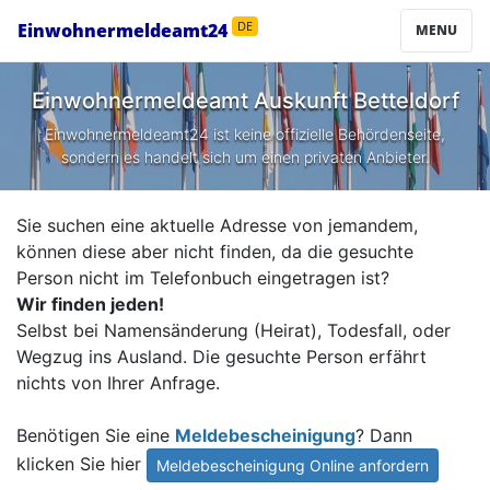
Einwohnermeldeamt24
DE
MENU
Einwohnermeldeamt Auskunft
Betteldorf
Einwohnermeldeamt24 ist keine offizielle Behördenseite,
sondern es handelt sich um einen privaten Anbieter.
Sie suchen eine aktuelle Adresse von jemandem,
können diese aber nicht finden, da die gesuchte
Person nicht im Telefonbuch eingetragen ist?
Wir finden jeden!
Selbst bei Namensänderung (Heirat), Todesfall, oder
Wegzug ins Ausland. Die gesuchte Person erfährt
nichts von Ihrer Anfrage.
Benötigen Sie eine
Meldebescheinigung
? Dann
klicken Sie hier
Meldebescheinigung Online anfordern