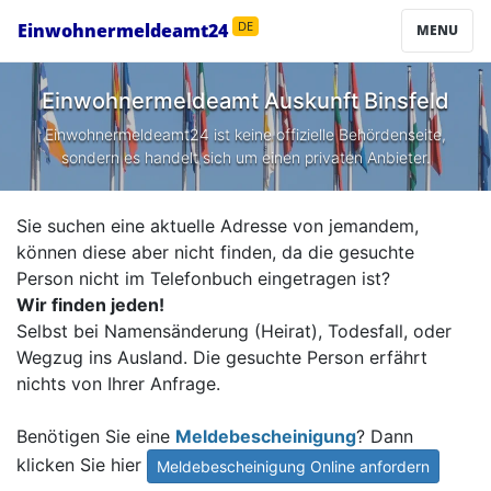
Einwohnermeldeamt24
DE
MENU
Einwohnermeldeamt Auskunft
Binsfeld
Einwohnermeldeamt24 ist keine offizielle Behördenseite,
sondern es handelt sich um einen privaten Anbieter.
Sie suchen eine aktuelle Adresse von jemandem,
können diese aber nicht finden, da die gesuchte
Person nicht im Telefonbuch eingetragen ist?
Wir finden jeden!
Selbst bei Namensänderung (Heirat), Todesfall, oder
Wegzug ins Ausland. Die gesuchte Person erfährt
nichts von Ihrer Anfrage.
Benötigen Sie eine
Meldebescheinigung
? Dann
klicken Sie hier
Meldebescheinigung Online anfordern