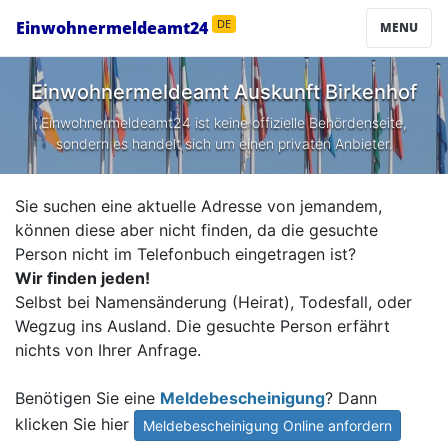
Einwohnermeldeamt24
DE
MENU
Einwohnermeldeamt Auskunft
Birkenhof
Einwohnermeldeamt24 ist keine offizielle Behördenseite,
sondern es handelt sich um einen privaten Anbieter.
Sie suchen eine aktuelle Adresse von jemandem,
können diese aber nicht finden, da die gesuchte
Person nicht im Telefonbuch eingetragen ist?
Wir finden jeden!
Selbst bei Namensänderung (Heirat), Todesfall, oder
Wegzug ins Ausland. Die gesuchte Person erfährt
nichts von Ihrer Anfrage.
Benötigen Sie eine
Meldebescheinigung
? Dann
klicken Sie hier
Meldebescheinigung Online anfordern