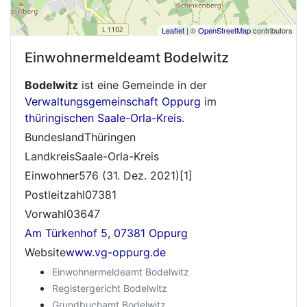
Leaflet
| ©
OpenStreetMap
contributors
Einwohnermeldeamt
Bodelwitz
Bodelwitz
ist eine Gemeinde in der
Verwaltungsgemeinschaft Oppurg
im
thüringischen
Saale-Orla-Kreis
.
BundeslandThüringen
LandkreisSaale-Orla-Kreis
Einwohner576 (31. Dez. 2021)[1]
Postleitzahl07381
Vorwahl03647
Am Türkenhof 5, 07381 Oppurg
Website
www.vg-oppurg.de
Einwohnermeldeamt Bodelwitz
Registergericht Bodelwitz
Grundbuchamt Bodelwitz