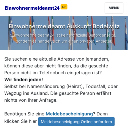
Einwohnermeldeamt24
DE
MENU
Einwohnermeldeamt Auskunft
Bodelwitz
Einwohnermeldeamt24 ist keine offizielle Behördenseite,
sondern es handelt sich um einen privaten Anbieter.
Sie suchen eine aktuelle Adresse von jemandem,
können diese aber nicht finden, da die gesuchte
Person nicht im Telefonbuch eingetragen ist?
Wir finden jeden!
Selbst bei Namensänderung (Heirat), Todesfall, oder
Wegzug ins Ausland. Die gesuchte Person erfährt
nichts von Ihrer Anfrage.
Benötigen Sie eine
Meldebescheinigung
? Dann
klicken Sie hier
Meldebescheinigung Online anfordern