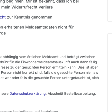
ng beginnen. Mir ist bekannt, dass ich bei
 mein Widerrufrecht verliere
cht
zur Kenntnis genommen
hnen erhaltenen Meldeamtsdaten
nicht
für
rde
st abhängig vom örtlichen Meldeamt und beträgt zwischen
ebühr für die Einwohnermeldeamtsauskunft auch dann fällig
resse zu der gesuchten Person ermitteln kann. Dies ist aber
r Person nicht korrekt sind, falls die gesuchte Person niemals
 war oder falls die gesuchte Person untergetaucht ist, sich
unsere
Datenschutzerklärung
, Abschnitt Bestellbearbeitung.
chmals kontrollieren und korrigieren.