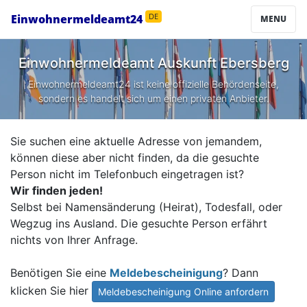
Einwohnermeldeamt24
DE
MENU
Einwohnermeldeamt Auskunft
Ebersberg
Einwohnermeldeamt24 ist keine offizielle Behördenseite,
sondern es handelt sich um einen privaten Anbieter.
Sie suchen eine aktuelle Adresse von jemandem,
können diese aber nicht finden, da die gesuchte
Person nicht im Telefonbuch eingetragen ist?
Wir finden jeden!
Selbst bei Namensänderung (Heirat), Todesfall, oder
Wegzug ins Ausland. Die gesuchte Person erfährt
nichts von Ihrer Anfrage.
Benötigen Sie eine
Meldebescheinigung
? Dann
klicken Sie hier
Meldebescheinigung Online anfordern