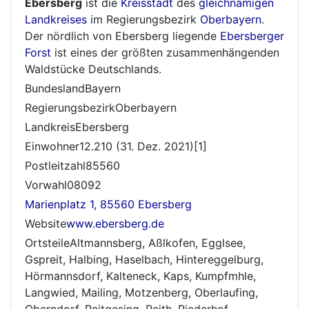
Ebersberg
ist die
Kreisstadt
des
gleichnamigen
Landkreises
im Regierungsbezirk
Oberbayern
.
Der nördlich von Ebersberg liegende
Ebersberger
Forst
ist eines der größten zusammenhängenden
Waldstücke Deutschlands.
BundeslandBayern
RegierungsbezirkOberbayern
LandkreisEbersberg
Einwohner12.210 (31. Dez. 2021)[1]
Postleitzahl85560
Vorwahl08092
Marienplatz 1, 85560 Ebersberg
Website
www.ebersberg.de
OrtsteileAltmannsberg, Aßlkofen, Egglsee,
Gspreit, Halbing, Haselbach, Hintereggelburg,
Hörmannsdorf, Kalteneck, Kaps, Kumpfmhle,
Langwied, Mailing, Motzenberg, Oberlaufing,