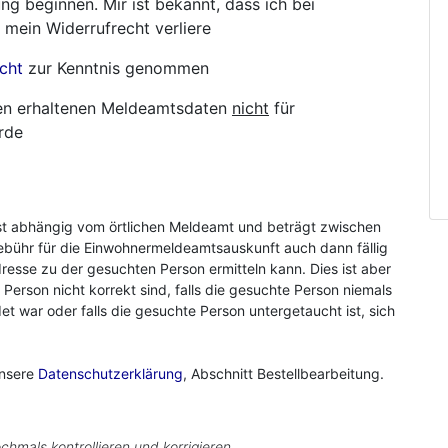
ng beginnen. Mir ist bekannt, dass ich bei
 mein Widerrufrecht verliere
cht
zur Kenntnis genommen
hnen erhaltenen Meldeamtsdaten
nicht
für
rde
st abhängig vom örtlichen Meldeamt und beträgt zwischen
ebühr für die Einwohnermeldeamtsauskunft auch dann fällig
resse zu der gesuchten Person ermitteln kann. Dies ist aber
r Person nicht korrekt sind, falls die gesuchte Person niemals
 war oder falls die gesuchte Person untergetaucht ist, sich
unsere
Datenschutzerklärung
, Abschnitt Bestellbearbeitung.
chmals kontrollieren und korrigieren.