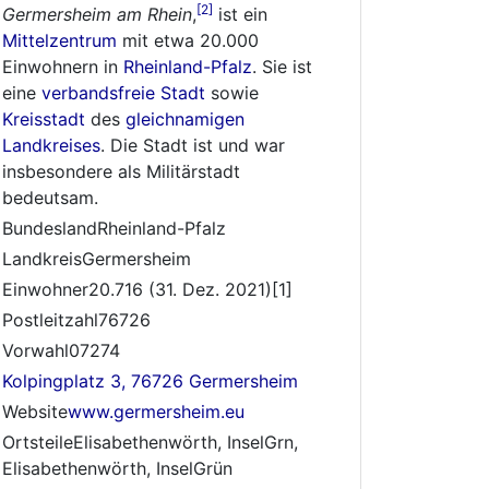
[2]
Germersheim am Rhein
,
ist ein
Mittelzentrum
mit etwa 20.000
Einwohnern in
Rheinland-Pfalz
. Sie ist
eine
verbandsfreie Stadt
sowie
Kreisstadt
des
gleichnamigen
Landkreises
. Die Stadt ist und war
insbesondere als Militärstadt
bedeutsam.
BundeslandRheinland-Pfalz
LandkreisGermersheim
Einwohner20.716 (31. Dez. 2021)[1]
Postleitzahl76726
Vorwahl07274
Kolpingplatz 3, 76726 Germersheim
Website
www.germersheim.eu
OrtsteileElisabethenwörth, InselGrn,
Elisabethenwörth, InselGrün