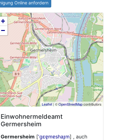
igung Online anfordern
+
−
Leaflet
| ©
OpenStreetMap
contributors
Einwohnermeldeamt
Germersheim
Germersheim
[
'gɛɐ̯mɐshaɪ̯m
] , auch