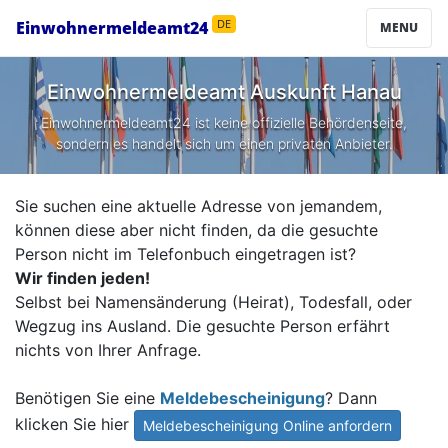
Einwohnermeldeamt24
DE
MENU
Einwohnermeldeamt Auskunft
Hanau
Einwohnermeldeamt24 ist keine offizielle Behördenseite,
sondern es handelt sich um einen privaten Anbieter.
Sie suchen eine aktuelle Adresse von jemandem,
können diese aber nicht finden, da die gesuchte
Person nicht im Telefonbuch eingetragen ist?
Wir finden jeden!
Selbst bei Namensänderung (Heirat), Todesfall, oder
Wegzug ins Ausland. Die gesuchte Person erfährt
nichts von Ihrer Anfrage.
Benötigen Sie eine
Meldebescheinigung
? Dann
klicken Sie hier
Meldebescheinigung Online anfordern