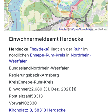
Leaflet
| ©
OpenStreetMap
contributors
Einwohnermeldeamt
Herdecke
Herdecke
[
ˈhɛʁdəkə
]
liegt an der
Ruhr
im
nördlichen
Ennepe-Ruhr-Kreis
in
Nordrhein-
Westfalen
.
BundeslandNordrhein-Westfalen
RegierungsbezirkArnsberg
KreisEnnepe-Ruhr-Kreis
Einwohner22.689 (31. Dez. 2021)[1]
Postleitzahl58313
Vorwahl02330
Kirchplatz 3, 58313 Herdecke