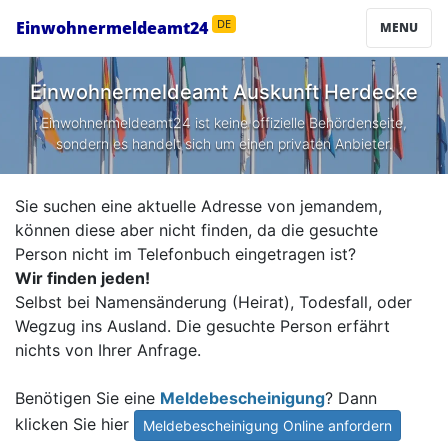
Einwohnermeldeamt24
DE
MENU
Einwohnermeldeamt Auskunft
Herdecke
Einwohnermeldeamt24 ist keine offizielle Behördenseite,
sondern es handelt sich um einen privaten Anbieter.
Sie suchen eine aktuelle Adresse von jemandem,
können diese aber nicht finden, da die gesuchte
Person nicht im Telefonbuch eingetragen ist?
Wir finden jeden!
Selbst bei Namensänderung (Heirat), Todesfall, oder
Wegzug ins Ausland. Die gesuchte Person erfährt
nichts von Ihrer Anfrage.
Benötigen Sie eine
Meldebescheinigung
? Dann
klicken Sie hier
Meldebescheinigung Online anfordern