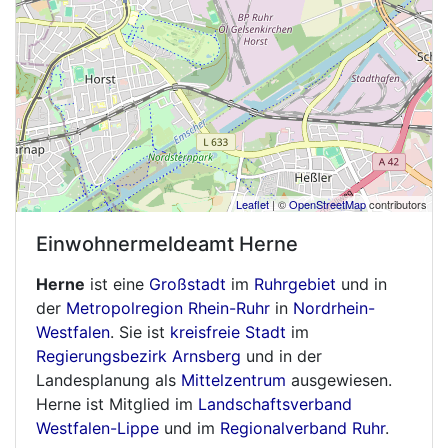
Leaflet
| ©
OpenStreetMap
contributors
Einwohnermeldeamt
Herne
Herne
ist eine
Großstadt
im
Ruhrgebiet
und in
der
Metropolregion Rhein-Ruhr
in
Nordrhein-
Westfalen
. Sie ist
kreisfreie Stadt
im
Regierungsbezirk Arnsberg
und in der
Landesplanung als
Mittelzentrum
ausgewiesen.
Herne ist Mitglied im
Landschaftsverband
Westfalen-Lippe
und im
Regionalverband Ruhr
.