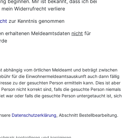
ng beginnen. Mir ist bekannt, dass ich bei
 mein Widerrufrecht verliere
cht
zur Kenntnis genommen
hnen erhaltenen Meldeamtsdaten
nicht
für
rde
st abhängig vom örtlichen Meldeamt und beträgt zwischen
ebühr für die Einwohnermeldeamtsauskunft auch dann fällig
resse zu der gesuchten Person ermitteln kann. Dies ist aber
r Person nicht korrekt sind, falls die gesuchte Person niemals
 war oder falls die gesuchte Person untergetaucht ist, sich
unsere
Datenschutzerklärung
, Abschnitt Bestellbearbeitung.
chmals kontrollieren und korrigieren.