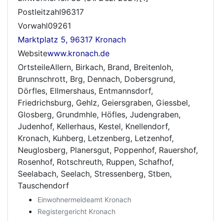
Postleitzahl96317
Vorwahl09261
Marktplatz 5, 96317 Kronach
Website
www.kronach.de
OrtsteileAllern, Birkach, Brand, Breitenloh,
Brunnschrott, Brg, Dennach, Dobersgrund,
Dörfles, Ellmershaus, Entmannsdorf,
Friedrichsburg, Gehlz, Geiersgraben, Giessbel,
Glosberg, Grundmhle, Höfles, Judengraben,
Judenhof, Kellerhaus, Kestel, Knellendorf,
Kronach, Kuhberg, Letzenberg, Letzenhof,
Neuglosberg, Planersgut, Poppenhof, Rauershof,
Rosenhof, Rotschreuth, Ruppen, Schafhof,
Seelabach, Seelach, Stressenberg, Stben,
Tauschendorf
Einwohnermeldeamt Kronach
Registergericht Kronach