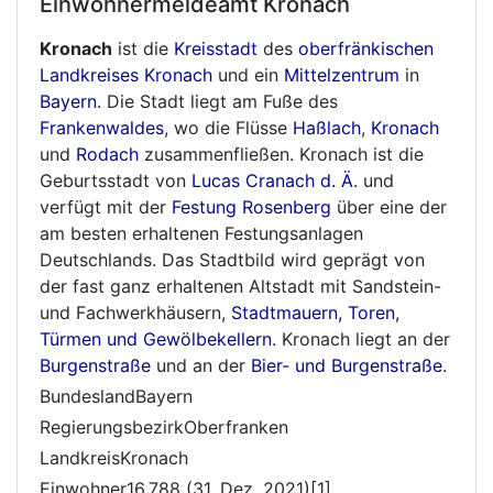
Einwohnermeldeamt
Kronach
Kronach
ist die
Kreisstadt
des
oberfränkischen
Landkreises Kronach
und ein
Mittelzentrum
in
Bayern
. Die Stadt liegt am Fuße des
Frankenwaldes
, wo die Flüsse
Haßlach
,
Kronach
und
Rodach
zusammenfließen. Kronach ist die
Geburtsstadt von
Lucas Cranach d. Ä.
und
verfügt mit der
Festung Rosenberg
über eine der
am besten erhaltenen Festungsanlagen
Deutschlands. Das Stadtbild wird geprägt von
der fast ganz erhaltenen Altstadt mit Sandstein-
und Fachwerkhäusern,
Stadtmauern, Toren,
Türmen und Gewölbekellern
. Kronach liegt an der
Burgenstraße
und an der
Bier- und Burgenstraße
.
BundeslandBayern
RegierungsbezirkOberfranken
LandkreisKronach
Einwohner16.788 (31. Dez. 2021)[1]