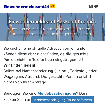
Einwohnermeldeamt24
DE
MENU
Einwohnermeldeamt Auskunft
Kronach
Einwohnermeldeamt24 ist keine offizielle Behördenseite,
sondern es handelt sich um einen privaten Anbieter.
Sie suchen eine aktuelle Adresse von jemandem,
können diese aber nicht finden, da die gesuchte
Person nicht im Telefonbuch eingetragen ist?
Wir finden jeden!
Selbst bei Namensänderung (Heirat), Todesfall, oder
Wegzug ins Ausland. Die gesuchte Person erfährt
nichts von Ihrer Anfrage.
Benötigen Sie eine
Meldebescheinigung
? Dann
klicken Sie hier
Meldebescheinigung Online anfordern