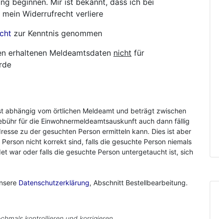
ng beginnen. Mir ist bekannt, dass ich bei
 mein Widerrufrecht verliere
cht
zur Kenntnis genommen
hnen erhaltenen Meldeamtsdaten
nicht
für
rde
st abhängig vom örtlichen Meldeamt und beträgt zwischen
ebühr für die Einwohnermeldeamtsauskunft auch dann fällig
resse zu der gesuchten Person ermitteln kann. Dies ist aber
r Person nicht korrekt sind, falls die gesuchte Person niemals
 war oder falls die gesuchte Person untergetaucht ist, sich
unsere
Datenschutzerklärung
, Abschnitt Bestellbearbeitung.
chmals kontrollieren und korrigieren.