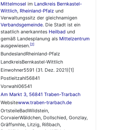
Mittelmosel
im
Landkreis Bernkastel-
Wittlich
,
Rheinland-Pfalz
und
Verwaltungssitz der gleichnamigen
Verbandsgemeinde
. Die Stadt ist ein
staatlich anerkanntes
Heilbad
und
gemäß Landesplanung als
Mittelzentrum
[2]
ausgewiesen.
BundeslandRheinland-Pfalz
LandkreisBernkastel-Wittlich
Einwohner5591 (31. Dez. 2021)[1]
Postleitzahl56841
Vorwahl06541
Am Markt 3, 56841 Traben-Trarbach
Website
www.traben-trarbach.de
OrtsteileBadWildstein,
CorvaierWäldchen, Dollschied, Gonzlay,
Gräffsmhle, Litzig, Rißbach,