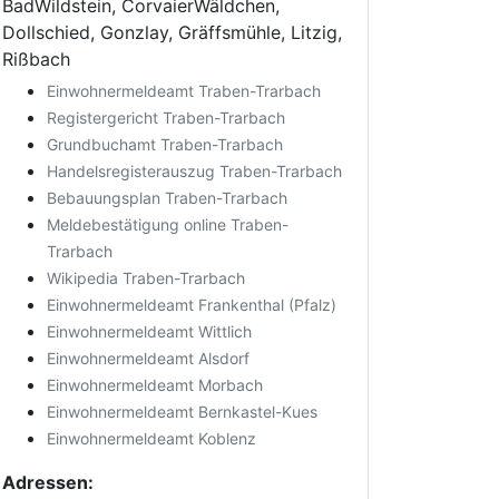
BadWildstein, CorvaierWäldchen,
Dollschied, Gonzlay, Gräffsmühle, Litzig,
Rißbach
Einwohnermeldeamt Traben-Trarbach
Registergericht Traben-Trarbach
Grundbuchamt Traben-Trarbach
Handelsregisterauszug Traben-Trarbach
Bebauungsplan Traben-Trarbach
Meldebestätigung online Traben-
Trarbach
Wikipedia Traben-Trarbach
Einwohnermeldeamt Frankenthal (Pfalz)
Einwohnermeldeamt Wittlich
Einwohnermeldeamt Alsdorf
Einwohnermeldeamt Morbach
Einwohnermeldeamt Bernkastel-Kues
Einwohnermeldeamt Koblenz
Adressen: