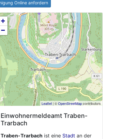
igung Online anfordern
+
−
Leaflet
| ©
OpenStreetMap
contributors
Einwohnermeldeamt
Traben-
Trarbach
Traben-Trarbach
ist eine
Stadt
an der