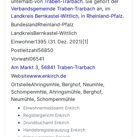
unterhalb von
Traben-Trarbach
. Sie gehört der
Verbandsgemeinde Traben-Trarbach
an, im
Landkreis Bernkastel-Wittlich
, in
Rheinland-Pfalz
.
BundeslandRheinland-Pfalz
LandkreisBernkastel-Wittlich
Einwohner1395 (31. Dez. 2021)[1]
Postleitzahl56850
Vorwahl06541
Am Markt 3, 56841 Traben-Trarbach
Website
www.enkirch.de
OrtsteileAhringsmhle, Berghof, Neumhle,
Schompenmhle, Ahringsmühle, Berghof,
Neumühle, Schompenmühle
Einwohnermeldeamt Enkirch
Registergericht Enkirch
Grundbuchamt Enkirch
Handelsregisterauszug Enkirch