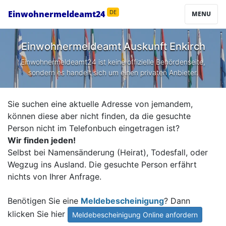
Einwohnermeldeamt24
DE
MENU
Einwohnermeldeamt Auskunft
Enkirch
Einwohnermeldeamt24 ist keine offizielle Behördenseite,
sondern es handelt sich um einen privaten Anbieter.
Sie suchen eine aktuelle Adresse von jemandem,
können diese aber nicht finden, da die gesuchte
Person nicht im Telefonbuch eingetragen ist?
Wir finden jeden!
Selbst bei Namensänderung (Heirat), Todesfall, oder
Wegzug ins Ausland. Die gesuchte Person erfährt
nichts von Ihrer Anfrage.
Benötigen Sie eine
Meldebescheinigung
? Dann
klicken Sie hier
Meldebescheinigung Online anfordern