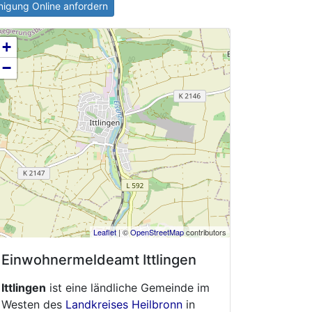
igung Online anfordern
+
−
Leaflet
| ©
OpenStreetMap
contributors
Einwohnermeldeamt
Ittlingen
Ittlingen
ist eine ländliche Gemeinde im
Westen des
Landkreises Heilbronn
in