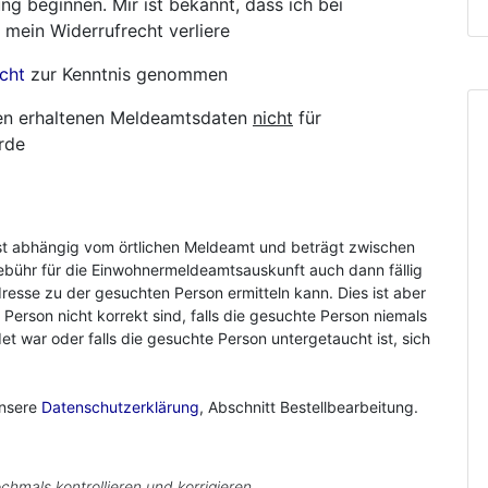
ng beginnen. Mir ist bekannt, dass ich bei
 mein Widerrufrecht verliere
cht
zur Kenntnis genommen
hnen erhaltenen Meldeamtsdaten
nicht
für
rde
st abhängig vom örtlichen Meldeamt und beträgt zwischen
ebühr für die Einwohnermeldeamtsauskunft auch dann fällig
resse zu der gesuchten Person ermitteln kann. Dies ist aber
r Person nicht korrekt sind, falls die gesuchte Person niemals
 war oder falls die gesuchte Person untergetaucht ist, sich
unsere
Datenschutzerklärung
, Abschnitt Bestellbearbeitung.
chmals kontrollieren und korrigieren.