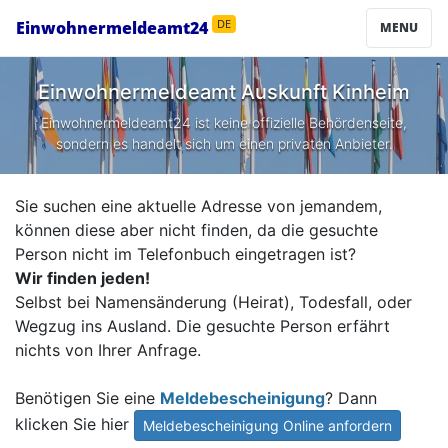
Einwohnermeldeamt24
DE
MENU
Einwohnermeldeamt Auskunft
Kinheim
Einwohnermeldeamt24 ist keine offizielle Behördenseite,
sondern es handelt sich um einen privaten Anbieter.
Sie suchen eine aktuelle Adresse von jemandem,
können diese aber nicht finden, da die gesuchte
Person nicht im Telefonbuch eingetragen ist?
Wir finden jeden!
Selbst bei Namensänderung (Heirat), Todesfall, oder
Wegzug ins Ausland. Die gesuchte Person erfährt
nichts von Ihrer Anfrage.
Benötigen Sie eine
Meldebescheinigung
? Dann
klicken Sie hier
Meldebescheinigung Online anfordern