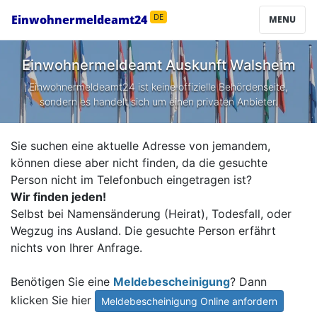
Einwohnermeldeamt24
DE
MENU
Einwohnermeldeamt Auskunft
Walsheim
Einwohnermeldeamt24 ist keine offizielle Behördenseite,
sondern es handelt sich um einen privaten Anbieter.
Sie suchen eine aktuelle Adresse von jemandem,
können diese aber nicht finden, da die gesuchte
Person nicht im Telefonbuch eingetragen ist?
Wir finden jeden!
Selbst bei Namensänderung (Heirat), Todesfall, oder
Wegzug ins Ausland. Die gesuchte Person erfährt
nichts von Ihrer Anfrage.
Benötigen Sie eine
Meldebescheinigung
? Dann
klicken Sie hier
Meldebescheinigung Online anfordern