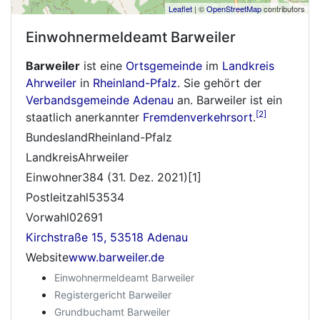
Leaflet
| ©
OpenStreetMap
contributors
Einwohnermeldeamt
Barweiler
Barweiler
ist eine
Ortsgemeinde
im
Landkreis
Ahrweiler
in
Rheinland-Pfalz
. Sie gehört der
Verbandsgemeinde Adenau
an. Barweiler ist ein
[2]
staatlich anerkannter
Fremdenverkehrsort
.
BundeslandRheinland-Pfalz
LandkreisAhrweiler
Einwohner384 (31. Dez. 2021)[1]
Postleitzahl53534
Vorwahl02691
Kirchstraße 15, 53518 Adenau
Website
www.barweiler.de
Einwohnermeldeamt Barweiler
Registergericht Barweiler
Grundbuchamt Barweiler