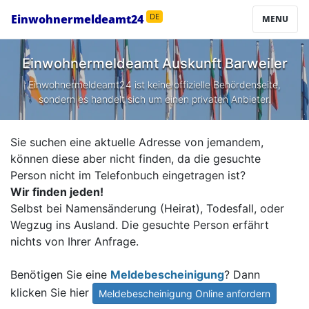
Einwohnermeldeamt24
DE
MENU
Einwohnermeldeamt Auskunft
Barweiler
Einwohnermeldeamt24 ist keine offizielle Behördenseite,
sondern es handelt sich um einen privaten Anbieter.
Sie suchen eine aktuelle Adresse von jemandem,
können diese aber nicht finden, da die gesuchte
Person nicht im Telefonbuch eingetragen ist?
Wir finden jeden!
Selbst bei Namensänderung (Heirat), Todesfall, oder
Wegzug ins Ausland. Die gesuchte Person erfährt
nichts von Ihrer Anfrage.
Benötigen Sie eine
Meldebescheinigung
? Dann
klicken Sie hier
Meldebescheinigung Online anfordern