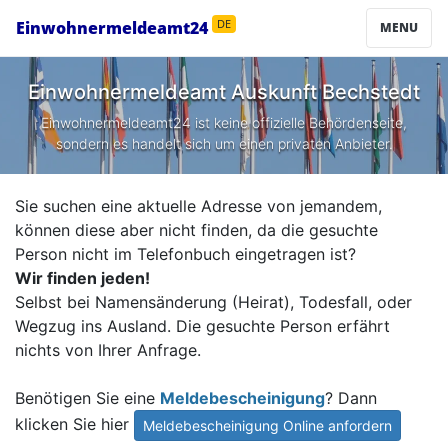
Einwohnermeldeamt24
DE
MENU
Einwohnermeldeamt Auskunft
Bechstedt
Einwohnermeldeamt24 ist keine offizielle Behördenseite,
sondern es handelt sich um einen privaten Anbieter.
Sie suchen eine aktuelle Adresse von jemandem,
können diese aber nicht finden, da die gesuchte
Person nicht im Telefonbuch eingetragen ist?
Wir finden jeden!
Selbst bei Namensänderung (Heirat), Todesfall, oder
Wegzug ins Ausland. Die gesuchte Person erfährt
nichts von Ihrer Anfrage.
Benötigen Sie eine
Meldebescheinigung
? Dann
klicken Sie hier
Meldebescheinigung Online anfordern