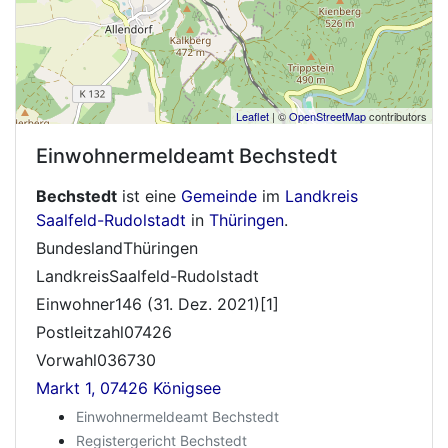
Leaflet
| ©
OpenStreetMap
contributors
Einwohnermeldeamt
Bechstedt
Bechstedt
ist eine
Gemeinde
im
Landkreis
Saalfeld-Rudolstadt
in
Thüringen
.
BundeslandThüringen
LandkreisSaalfeld-Rudolstadt
Einwohner146 (31. Dez. 2021)[1]
Postleitzahl07426
Vorwahl036730
Markt 1, 07426 Königsee
Einwohnermeldeamt Bechstedt
Registergericht Bechstedt