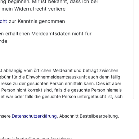
ng beginnen. Mir ist bekannt, dass ich bei
 mein Widerrufrecht verliere
cht
zur Kenntnis genommen
hnen erhaltenen Meldeamtsdaten
nicht
für
rde
st abhängig vom örtlichen Meldeamt und beträgt zwischen
ebühr für die Einwohnermeldeamtsauskunft auch dann fällig
resse zu der gesuchten Person ermitteln kann. Dies ist aber
r Person nicht korrekt sind, falls die gesuchte Person niemals
 war oder falls die gesuchte Person untergetaucht ist, sich
unsere
Datenschutzerklärung
, Abschnitt Bestellbearbeitung.
chmals kontrollieren und korrigieren.