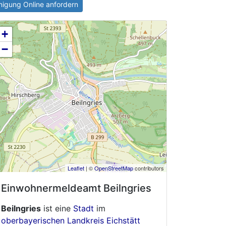
igung Online anfordern
+
−
Leaflet
| ©
OpenStreetMap
contributors
Einwohnermeldeamt
Beilngries
Beilngries
ist eine
Stadt
im
oberbayerischen
Landkreis Eichstätt