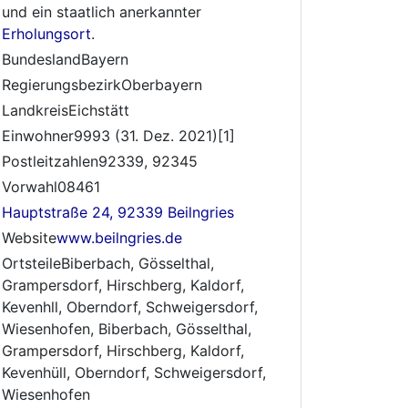
und ein staatlich anerkannter
Erholungsort
.
BundeslandBayern
RegierungsbezirkOberbayern
LandkreisEichstätt
Einwohner9993 (31. Dez. 2021)[1]
Postleitzahlen92339, 92345
Vorwahl08461
Hauptstraße 24, 92339 Beilngries
Website
www.beilngries.de
OrtsteileBiberbach, Gösselthal,
Grampersdorf, Hirschberg, Kaldorf,
Kevenhll, Oberndorf, Schweigersdorf,
Wiesenhofen, Biberbach, Gösselthal,
Grampersdorf, Hirschberg, Kaldorf,
Kevenhüll, Oberndorf, Schweigersdorf,
Wiesenhofen