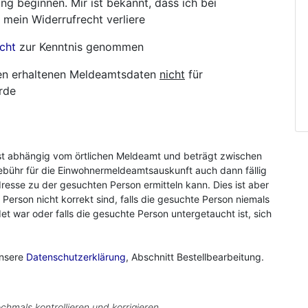
ng beginnen. Mir ist bekannt, dass ich bei
 mein Widerrufrecht verliere
cht
zur Kenntnis genommen
hnen erhaltenen Meldeamtsdaten
nicht
für
rde
st abhängig vom örtlichen Meldeamt und beträgt zwischen
ebühr für die Einwohnermeldeamtsauskunft auch dann fällig
resse zu der gesuchten Person ermitteln kann. Dies ist aber
r Person nicht korrekt sind, falls die gesuchte Person niemals
 war oder falls die gesuchte Person untergetaucht ist, sich
unsere
Datenschutzerklärung
, Abschnitt Bestellbearbeitung.
chmals kontrollieren und korrigieren.