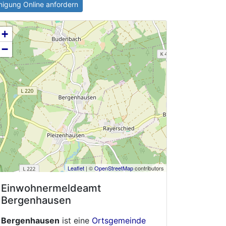
igung Online anfordern
+
−
Leaflet
| ©
OpenStreetMap
contributors
Einwohnermeldeamt
Bergenhausen
Bergenhausen
ist eine
Ortsgemeinde