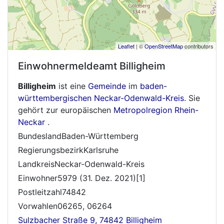
Leaflet
| ©
OpenStreetMap
contributors
Einwohnermeldeamt
Billigheim
Billigheim
ist eine
Gemeinde
im
baden-
württembergischen
Neckar-Odenwald-Kreis
. Sie
gehört zur europäischen
Metropolregion Rhein-
Neckar
.
BundeslandBaden-Württemberg
RegierungsbezirkKarlsruhe
LandkreisNeckar-Odenwald-Kreis
Einwohner5979 (31. Dez. 2021)[1]
Postleitzahl74842
Vorwahlen06265, 06264
Sulzbacher Straße 9, 74842 Billigheim