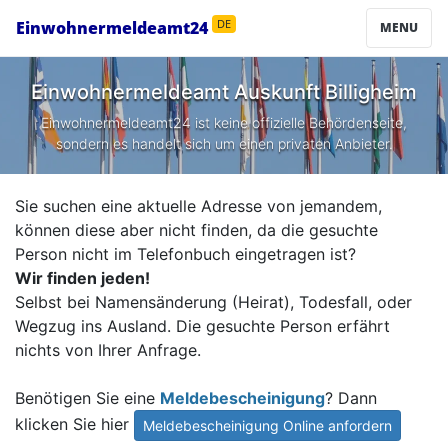
Einwohnermeldeamt24
DE
MENU
Einwohnermeldeamt Auskunft
Billigheim
Einwohnermeldeamt24 ist keine offizielle Behördenseite,
sondern es handelt sich um einen privaten Anbieter.
Sie suchen eine aktuelle Adresse von jemandem,
können diese aber nicht finden, da die gesuchte
Person nicht im Telefonbuch eingetragen ist?
Wir finden jeden!
Selbst bei Namensänderung (Heirat), Todesfall, oder
Wegzug ins Ausland. Die gesuchte Person erfährt
nichts von Ihrer Anfrage.
Benötigen Sie eine
Meldebescheinigung
? Dann
klicken Sie hier
Meldebescheinigung Online anfordern