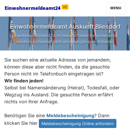
Einwohnermeldeamt24
DE
MENU
Einwohnermeldeamt Auskunft
Bliesdorf
Einwohnermeldeamt24 ist keine offizielle Behördenseite,
sondern es handelt sich um einen privaten Anbieter.
Sie suchen eine aktuelle Adresse von jemandem,
können diese aber nicht finden, da die gesuchte
Person nicht im Telefonbuch eingetragen ist?
Wir finden jeden!
Selbst bei Namensänderung (Heirat), Todesfall, oder
Wegzug ins Ausland. Die gesuchte Person erfährt
nichts von Ihrer Anfrage.
Benötigen Sie eine
Meldebescheinigung
? Dann
klicken Sie hier
Meldebescheinigung Online anfordern