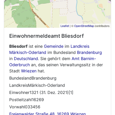
Leaflet
| ©
OpenStreetMap
contributors
Einwohnermeldeamt
Bliesdorf
Bliesdorf
ist eine
Gemeinde
im
Landkreis
Märkisch-Oderland
im Bundesland
Brandenburg
in
Deutschland
. Sie gehört dem
Amt
Barnim-
Oderbruch
an, das seinen Verwaltungssitz in der
Stadt
Wriezen
hat.
BundeslandBrandenburg
LandkreisMärkisch-Oderland
Einwohner1321 (31. Dez. 2021)[1]
Postleitzahl16269
Vorwahl033456
Freienwalder Straße 48, 16269 Wriezen