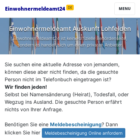
Einwohnermeldeamt24
DE
MENU
Einwohnermeldeamt Auskunft
Lohfelden
Einwohnermeldeamt24 ist keine offizielle Behördenseite,
sondern es handelt sich um einen privaten Anbieter.
Sie suchen eine aktuelle Adresse von jemandem,
können diese aber nicht finden, da die gesuchte
Person nicht im Telefonbuch eingetragen ist?
Wir finden jeden!
Selbst bei Namensänderung (Heirat), Todesfall, oder
Wegzug ins Ausland. Die gesuchte Person erfährt
nichts von Ihrer Anfrage.
Benötigen Sie eine
Meldebescheinigung
? Dann
klicken Sie hier
Meldebescheinigung Online anfordern