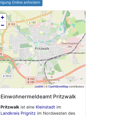
igung Online anfordern
+
−
Leaflet
| ©
OpenStreetMap
contributors
Einwohnermeldeamt
Pritzwalk
Pritzwalk
ist eine
Kleinstadt
im
Landkreis Prignitz
im Nordwesten des