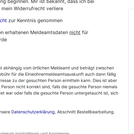
ng beginnen. Mir ist bekannt, dass ich bei
 mein Widerrufrecht verliere
cht
zur Kenntnis genommen
hnen erhaltenen Meldeamtsdaten
nicht
für
rde
st abhängig vom örtlichen Meldeamt und beträgt zwischen
ebühr für die Einwohnermeldeamtsauskunft auch dann fällig
resse zu der gesuchten Person ermitteln kann. Dies ist aber
r Person nicht korrekt sind, falls die gesuchte Person niemals
 war oder falls die gesuchte Person untergetaucht ist, sich
unsere
Datenschutzerklärung
, Abschnitt Bestellbearbeitung.
chmals kontrollieren und korrigieren.