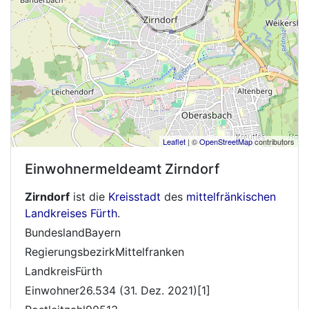
Leaflet
| ©
OpenStreetMap
contributors
Einwohnermeldeamt
Zirndorf
Zirndorf
ist die
Kreisstadt
des
mittelfränkischen
Landkreises Fürth
.
BundeslandBayern
RegierungsbezirkMittelfranken
LandkreisFürth
Einwohner26.534 (31. Dez. 2021)[1]