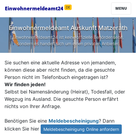
Einwohnermeldeamt24
DE
MENU
Einwohnermeldeamt Auskunft
Matzerath
Einwohnermeldeamt24 ist keine offizielle Behördenseite,
sondern es handelt sich um einen privaten Anbieter.
Sie suchen eine aktuelle Adresse von jemandem,
können diese aber nicht finden, da die gesuchte
Person nicht im Telefonbuch eingetragen ist?
Wir finden jeden!
Selbst bei Namensänderung (Heirat), Todesfall, oder
Wegzug ins Ausland. Die gesuchte Person erfährt
nichts von Ihrer Anfrage.
Benötigen Sie eine
Meldebescheinigung
? Dann
klicken Sie hier
Meldebescheinigung Online anfordern